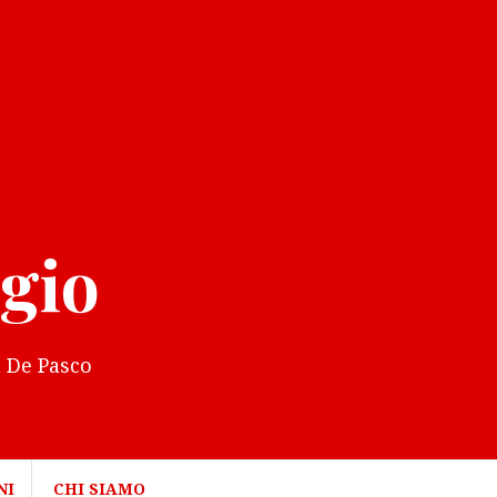
gio
a De Pasco
NI
CHI SIAMO