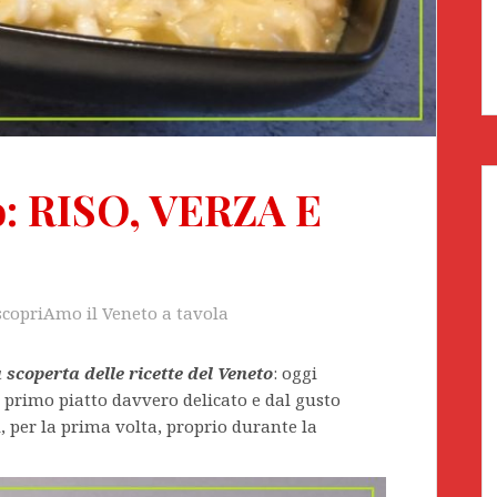
to: RISO, VERZA E
scopriAmo il Veneto a tavola
 scoperta delle ricette del Veneto
: oggi
n primo piatto davvero delicato e dal gusto
, per la prima volta, proprio durante la