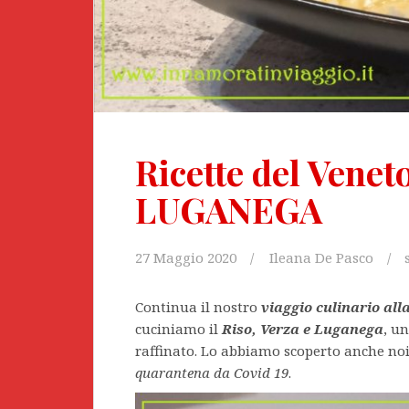
Ricette del Vene
LUGANEGA
27 Maggio 2020
Ileana De Pasco
Continua il nostro
viaggio culinario alla
cuciniamo il
Riso, Verza e Luganega
, u
raffinato. Lo abbiamo scoperto anche noi
quarantena da Covid 19
.