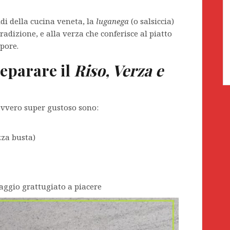
di della cucina veneta, la
luganega
(o salsiccia)
tradizione, e alla verza che conferisce al piatto
pore.
reparare il
Riso, Verza e
avvero super gustoso sono:
zza busta)
maggio grattugiato a piacere