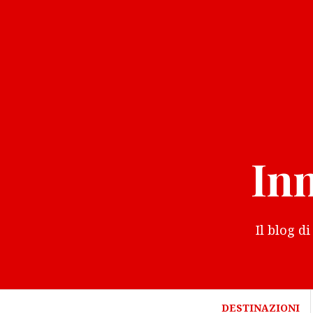
Vai
al
contenuto
In
Il blog d
DESTINAZIONI