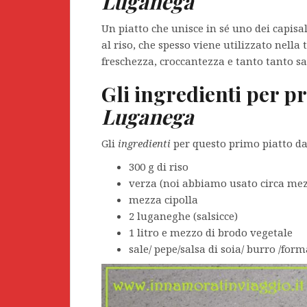
Luganega
Un piatto che unisce in sé uno dei capisal
al riso, che spesso viene utilizzato nella 
freschezza, croccantezza e tanto tanto sa
Gli ingredienti per p
Luganega
Gli
ingredienti
per questo primo piatto d
300 g di riso
verza (noi abbiamo usato circa me
mezza cipolla
2 luganeghe (salsicce)
1 litro e mezzo di brodo vegetale
sale/ pepe/salsa di soia/ burro /for