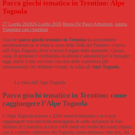
Parco giochi tematico in Trentino: Alpe
Tognola
27 Luglio 2020
26 Luglio 2020
Ileana De Pasco
Attrazioni
,
natura
,
Viaggiare con i bambini
Uno dei
parco giochi tematico in Trentino
da non perdere
assolutamente se si visita la zona della Valle del Primiero si trova
sull’Alpe Tognola, dove si trova il regno delle marmotte. Questa
zona, in generale è ricchissima di attività e attrazioni per le famiglie:
oggi, inizio il mio racconto con una delle esperienze più
entusiasmanti che abbiamo vissuto, la salita all’
Alpe Tognola
.
La vista dall’Alpe Tognola
Parco giochi tematico in Trentino: come
raggiungere l’Alpe Tognola
L’Alpe Tognola si trova a 2200 metri d’altitudine e la si può
raggiungere con una bella passeggiata in salita dal paese di San
Martino di Castrozza (a circa 1400 metri sul livello del mare) oppure
con la comoda cabinovia del Tognola, come abbiamo fatto noi, che