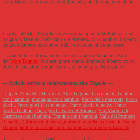
conquistare, con un unico colpo d’occhio, tutte le montagne vicine.
La gita sull’Alpe Tognola è davvero una tappa imperdibile per chi
viaggia in Trentino, nella Valle del Primiero, con i bambini: un parco
tematico davvero innovativo, utile e divertente al tempo stesso.
Trovate tutte le informazioni su costi e orari direttamente al sito
dell’
Alpe Tognola
: in questi giorni stanno ultimando il parco con le
ultime installazioni e sono sicura sarà ancora più elettrizzante!
— Articolo scritto in collaborazione Alpe Tognola —
Taggato
Alpe delle Marmotte
,
Alpe Tognola
,
Cosa fare in Trentino
con i bambini
,
montagna con i bambini
,
Parco delle marmotte
,
parco
giochi
,
Parco giochi in montagna
,
Parco giochi tematico
,
Parco
giochi Trentino
,
Parco giochi Valle del Primiero
,
San Martino di
Castrozza con i bambini
,
Trentino con i bambini
,
Valle del Primiero
Navigazione
Albarella, informazioni per soggiornare in un’isola privata in Veneto
Da non perdere in Toscana con i bambini: Giardino dei Tarocchi
articoli