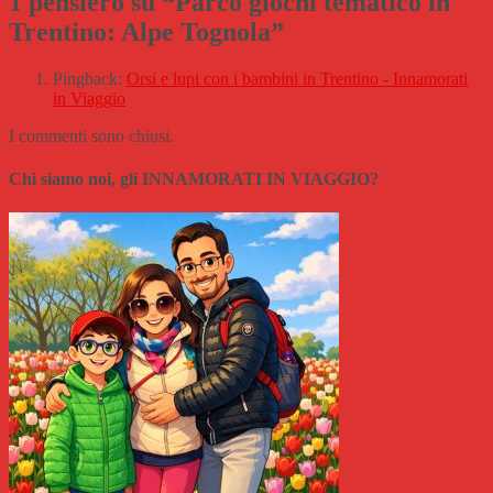
1 pensiero su “
Parco giochi tematico in
Trentino: Alpe Tognola
”
Pingback:
Orsi e lupi con i bambini in Trentino - Innamorati
in Viaggio
I commenti sono chiusi.
Chi siamo noi, gli INNAMORATI IN VIAGGIO?