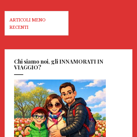
Navigazione
ARTICOLI MENO
articoli
RECENTI
Chi siamo noi, gli INNAMORATI IN
VIAGGIO?